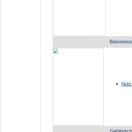
Basiswis
Nütz
Gefährlic