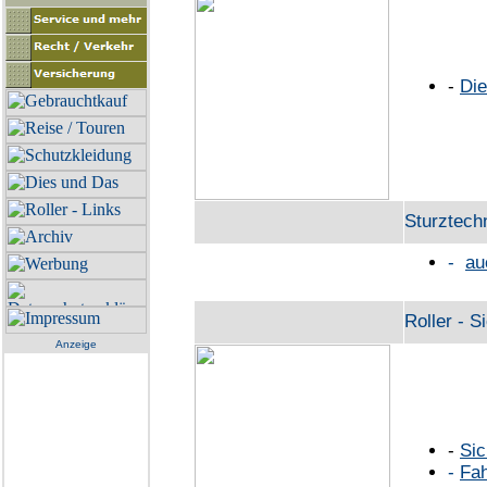
-
Die
Sturztech
-
au
Roller - S
Anzeige
-
Sic
-
Fa