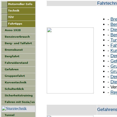
Fahrtechni
-
Bre
-
Ben
-
Die
-
Ber
-
Tun
-
Fah
-
Kur
-
Der
-
Ge
-
Gru
-
Gru
-
Der
-
Di
-
Ver
-
Re
Gefahren