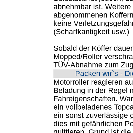
abnehmbar ist. Weitere
abgenommenen Koffern d
keine Verletzungsgefah
(Scharfkantigkeit usw.)
Sobald der Köffer dauer
Mopped/Roller verschrau
TÜV-Abnahme zum Zug
Packen wir`s - D
Motorroller reagieren au
Beladung in der Regel m
Fahreigenschaften. Wa
ein vollbeladenes Topca
ein sonst zuverlässige
dies mit gefährlichen P
quittieren. Grund ist di