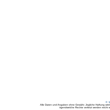
© by
Alle Daten und Angaben ohne Gewähr. Jegliche Haftung wird a
irgendwelche Rechte verletzt werden reicht ei