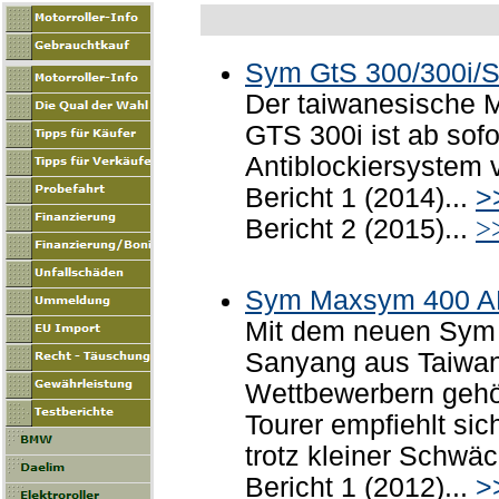
Sym GtS 300/300i/S
Der taiwanesische M
GTS 300i ist ab sof
Antiblockiersystem 
Bericht 1 (2014)...
>
Bericht 2 (2015)...
>
Sym Maxsym 400 
Mit dem neuen Sym
Sanyang aus Taiwan 
Wettbewerbern gehö
Tourer empfiehlt sich
trotz kleiner Schwä
Bericht 1 (2012)...
>