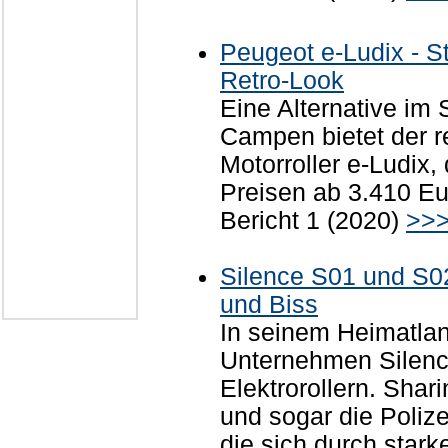
Peugeot e-Ludix - S
Retro-Look
Eine Alternative im
Campen bietet der r
Motorroller e-Ludix
Preisen ab 3.410 E
Bericht 1 (2020)
>>
Silence S01 und S02 
und Biss
In seinem Heimatlan
Unternehmen Silence
Elektrorollern. Shar
und sogar die Poliz
die sich durch stark