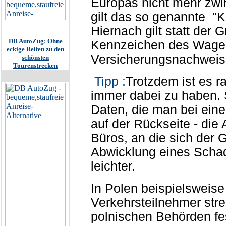
Europas nicht mehr zwin
gilt das so genannte 
Hiernach gilt statt der 
DB AutoZug: Ohne
Kennzeichen des Wagens
eckige Reifen zu den
Versicherungsnachweis
schönsten
Tourenstrecken
Tipp :
Trotzdem ist es r
immer dabei zu haben. S
Daten, die man bei eine
auf der Rückseite - die
Büros, an die sich der
Abwicklung eines Schad
leichter.
In Polen beispielsweise 
Verkehrsteilnehmer stre
polnischen Behörden fes