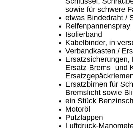
Schlüssel, Schraube
sowie für schwere 
etwas Bindedraht / 
Reifenpannenspray
Isolierband
Kabelbinder, in ver
Verbandkasten / Ers
Ersatzsicherungen,
Ersatz-Brems- und 
Ersatzgepäckrieme
Ersatzbirnen für Sc
Bremslicht sowie Bl
ein Stück Benzinsc
Motoröl
Putzlappen
Luftdruck-Manomete