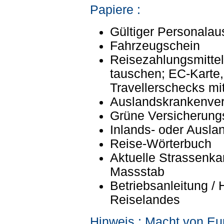
Papiere :
Gültiger Personala
Fahrzeugschein
Reisezahlungsmittel
tauschen; EC-Karte,
Travellerschecks m
Auslandskrankenver
Grüne Versicherung
Inlands- oder Auslan
Reise-Wörterbuch
Aktuelle Strassenk
Massstab
Betriebsanleitung /
Reiselandes
Hinweis : Macht von Eu